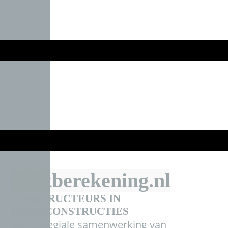
Balkberekening.nl
CONSTRUCTEURS IN
BOUWCONSTRUCT
IES
Een collegiale samenwerking van