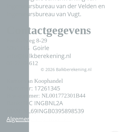
Ingenieursbureau van der Velden en
Ingenieursbureau van Vugt.
Contactgegevens
Parallelweg 8-29
5051 HG Goirle
info@balkberekening.nl
06-27164612
© 2026 Balkberekening.nl
Kamer van Koophandel
Nummer: 17261345
Btw-nummer: NL001772301B44
Bank: BIC INGBNL2A
IBAN: NL69INGB0395898539
Algemene voorwaarden