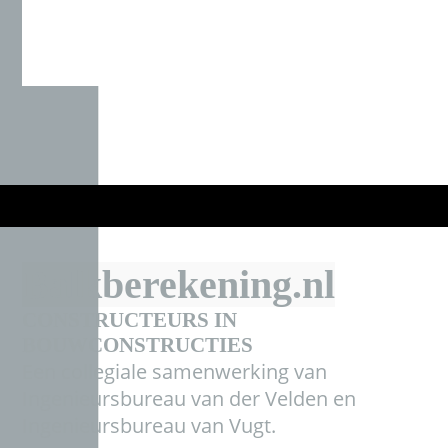
Balkberekening.nl
CONSTRUCTEURS IN
BOUWCONSTRUCT
IES
Een collegiale samenwerking van
Ingenieursbureau van der Velden en
Ingenieursbureau van Vugt.