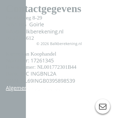
Contactgegevens
Parallelweg 8-29
5051 HG Goirle
info@balkberekening.nl
06-27164612
© 2026 Balkberekening.nl
Kamer van Koophandel
Nummer: 17261345
Btw-nummer: NL001772301B44
Bank: BIC INGBNL2A
IBAN: NL69INGB0395898539
Algemene voorwaarden