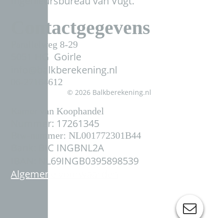
Ingenieursbureau van Vugt.
Contactgegevens
Parallelweg 8-29
5051 HG Goirle
info@balkberekening.nl
06-27164612
© 2026 Balkberekening.nl
Kamer van Koophandel
Nummer: 17261345
Btw-nummer: NL001772301B44
Bank: BIC INGBNL2A
IBAN: NL69INGB0395898539
Algemene voorwaarden