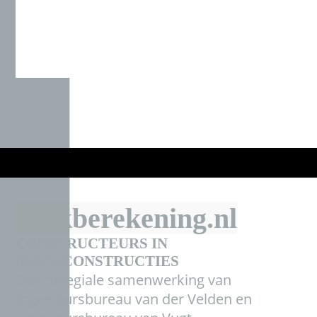
Balkberekening.nl
CONSTRUCTEURS IN
BOUWCONSTRUCT
IES
Een collegiale samenwerking van
Ingenieursbureau van der Velden en