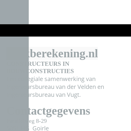
Balkberekening.nl
CONSTRUCTEURS IN
BOUWCONSTRUCT
IES
Een collegiale samenwerking van
Ingenieursbureau van der Velden en
Ingenieursbureau van Vugt.
Contactgegevens
Parallelweg 8-29
5051 HG Goirle