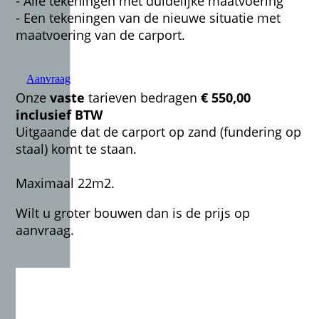
- Alle tekeningen met duidelijke maatvoering
- Een tekeningen van de nieuwe situatie met
maatvoering van de carport.
Aanvraag
Onze
vaste
tarieven bedragen
€ 550,00
inclusief BTW
Uitgaande dat de carport op zand (fundering op
staal) komt te staan.
Maximaal 22m2.
Wilt u groter bouwen dan is de prijs op
aanvraag.